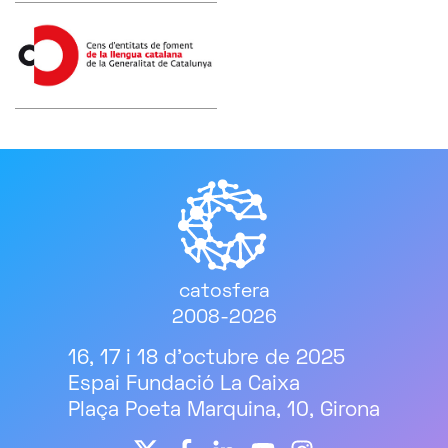
catosfera
2008-2026
16, 17 i 18 d'octubre de 2025
Espai Fundació La Caixa
Plaça Poeta Marquina, 10, Girona