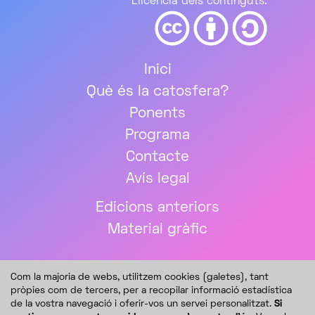
Llicència dels continguts:
Inici
Què és la catosfera?
Ponents
Programa
Contacte
Avís legal
Edicions anteriors
Material gràfic
Com la majoria de webs, utilitzem cookies (galetes), tant
pròpies com de tercers, per a recopilar informació estadística
de la vostra navegació i oferir-vos un servei personalitzat.
Si